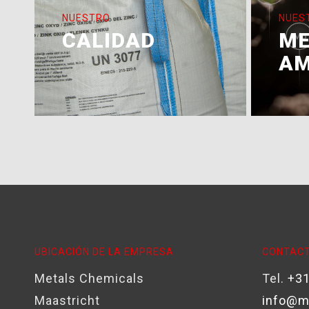
NUESTRO
NUES
CALIDAD
ME
AM
UBICACIÓN DE LA EMPRESA
CONTACT
Metals Chemicals
Tel.
+31
Maastricht
info@m