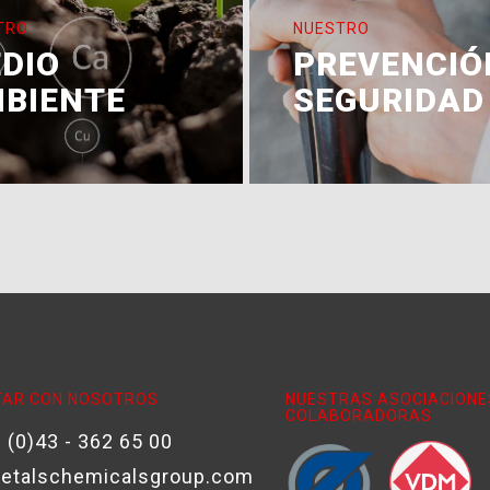
TRO
NUESTRO
DIO
PREVENCIÓ
BIENTE
SEGURIDAD
AR CON NOSOTROS
NUESTRAS ASOCIACIONE
COLABORADORAS
 (0)43 - 362 65 00
etalschemicalsgroup.com