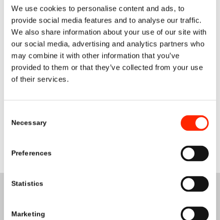
continuità delle operazioni.
We use cookies to personalise content and ads, to
provide social media features and to analyse our traffic.
Disponendo di un laboratorio e di un magazzino
We also share information about your use of our site with
propri, creiamo un valore aggiunto per i nostri
our social media, advertising and analytics partners who
partner commerciali. Inoltre, grazie alle nostre
may combine it with other information that you’ve
ampie conoscenze e competenze in materia di
provided to them or that they’ve collected from your use
processi logistici e di notifica internazionali,
of their services.
offriamo ai nostri clienti molti vantaggi che
consentono una cooperazione commerciale
Consent
efficiente e professionale.
Necessary
Selection
Leggi di più
Preferences
Statistics
Marketing