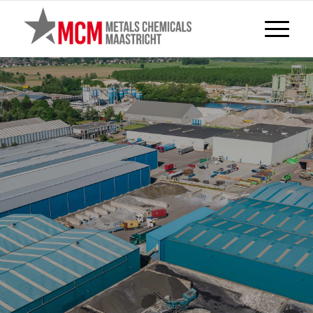
CHI SIAMO
Metals Chemicals Maastricht BV
(MCM) è stata fondata nel 1993 ed è
diventata una delle principali società
di commercio e riciclaggio di residui